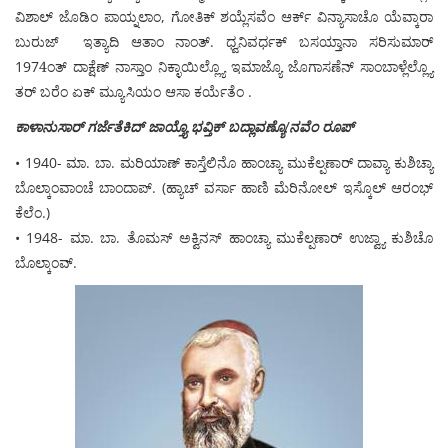
ವಿಶಾಲ್ ಜೊಡಿಂ ಪಾಯ್ನಲಾಂ, ಗೋತಿಕ್ ಶಯ್ಲೆಸವೆಂ ಆರ್ಕ್ ವಿನ್ಯಾಸಾಚೊ ಯೆವ್ಕಾರಾ
ಬುರುಜ್ ಇತ್ಯಾದಿ ಆತಾಂ ನಾಂತ್. ಧ್ವನಿವರ್ಧಕ್ ಬಸಯ್ತಾನಾ ಸರಿಸುಮಾರ್
1974ಂತ್ ದಾಕ್ಷೆಣ್ ನಾಸ್ತಾಂ ನಿಕ್ಳಾಯಿಲ್ಲ್ಯೊ ಇಮಾಜ್ಯೊ ಜೊಗಾಸಣೆನ್ ಸಾಂಬಾಳ್ಲೆಲ್ಲ್ಯೊ
ತರ್ ಬರೆಂ ಏಕ್ ಮ್ಯೂಸಿಯಂ ಆಸಾ ಕರ್ಯೆತೆಂ .
ಕಾಳಾನುಸಾರ್ ಗರ್ಜೆತೆಕಿದ್ ಜಾಯ್ತ್ಯೊ ಭವ್ತಿಕ್ ಬದ್ಲಾವಣ್ಯೊ/ನವೆಂ ರೂಪ್
• 1940- ಮಾ. ಬಾ. ಮರಿಯಾಣ್ ಕಾಸ್ತೆಲಿನೊ ಹಾಂಚ್ಯಾ ಮುಕೆಲ್ಪಣಾರ್ ದಾವ್ಯಾ ಕುಶಿಚ್ಯಾ
ಬೊಲ್ಕಾಂವಾಂಚೆ ಬಾಂದಾಪ್. (ಹ್ಯಾಚ್ ವರ್ಸಾ ಹಾಣಿ ಮೆರಿನೋಲ್ ಇಸ್ಕೊಲ್ ಆರಂಭ್
ಕೆಲೆಂ.)
• 1948- ಮಾ. ಬಾ. ತೊಮಸ್ ಅಕ್ವಿನಸ್ ಹಾಂಚ್ಯಾ ಮುಕೆಲ್ಪಣಾರ್ ಉಜ್ವ್ಯಾ ಕುಶಿಚೊ
ಬೊಲ್ಕಾಂವ್.