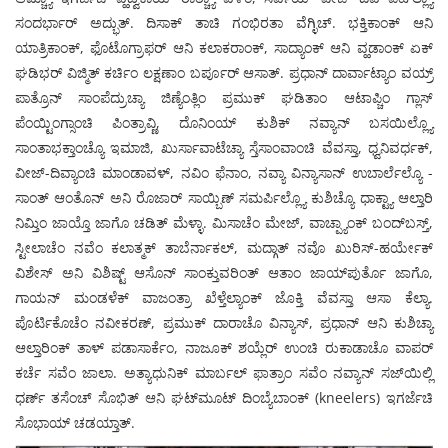
ಸಂದರ್ಭಾರ್ ಅದ್ಭುತ್. ದಿಸಾಕ್ ತಾಚಿ ಗಂಭಿರತಾ ವೆಗ್ಳಿಚ್. ಭಕ್ತಿಕಾಂಕ್ ಆನಿ
ಯಾತ್ರಿಕಾಂಕ್, ಫೊಟೊಗ್ರಾಫರ್ ಆನಿ ಕಲಾಕರಾಂಕ್, ಸಾದ್ಯಾಂಕ್ ಆನಿ ವ್ಹಡಾಂಕ್ ಏಕ್
ಘಡಿಭರ್ ವಿಜ್ಮಿತ್ ಕರ್ಚಿಂ ಲಕ್ಷಣಾಂ ಬರ್ಪೂರ್ ಆಸಾತ್. ಪ್ರಧಾನ್ ದಾರ್ವಾಟ್ಯಾಂ ವಯ್ರ್
ಪಾತ್ರೊನ್ ಸಾಂಪೆದ್ರುಚ್ಯಾ ಜಿಣ್ಯೆಂತ್ಲಿಂ ಪ್ರಮುಕ್ ಘಡಿತಾಂ ಆಟಾಪ್ಚಿಂ ಗ್ಲಾಸ್
ಪೆಂಯ್ಟಿಂಗ್ಸಾಂಚಿ ಪಿಂತ್ರಾವ್ಣಿ, ದೊನಿಂಯ್ ಕುಶಿಕ್ ನವ್ಯಾನ್ ಬಸಯಿಲ್ಲ್ಯೊ
ಸಾಂತಾಭಕ್ತಾಂಚ್ಯೊ ಇಮಾಜಿ, ಖುರ್ಸಾವಾಟೆಚ್ಯಾ ಸ್ತೆಸಾಂವಾಂಚಿ ವೆವಸ್ತಾ, ಧ್ವನಿವರ್ಧಕ್,
ವೀಜ್-ದಿವ್ಯಾಂಚಿ ಮಾಂಡಾವಳ್, ನವಿಂ ಫೆನಾಂ, ನವ್ಯಾ ವಿನ್ಯಾಸಾನ್ ಉಬಾರ್ಲೆಲ್ಯೊ -
ಸಾಂತ್ ಆಂತೊನ್ ಅನಿ ರೊಜಾರ್ ಸಾಯ್ಬಿಣ್ ಸಮರ್ಪಿಲ್ಲ್ಯೊ ಕುಶಿಚ್ಯೊ ಧಾಕ್ಟ್ಯಾ ಆಲ್ತಾರಿ
ನಿಮ್ತಿಂ ಜಾಯ್ತೊ ಜಾಗೊ ಚಡಿತ್ ಮೆಳ್ಳಾ. ಮಿಸಾಚೆಂ ಮೇಜ್, ವಾಚ್ಪ್ಯಾಂಕ್ ಬಂದ್‍ಬಸ್ತ್,
ಸ್ಟೀಲಾಚೆಂ ನವೆಂ ಕಲಾತ್ಮಕ್ ತಾಬೆರ್ನಾಕಲ್, ಮದ್ಗಾತ್ ನವೊ ಖುರಿಸ್-ಹರ್ಯೇಕ್
ವಿಶೇಸ್ ಅನಿ ವಿಶಿಷ್ಟ್ ಆಸೊನ್ ಸಾಂಕ್ತುವರಿಂತ್ ಆತಾಂ ಜಾಯ್‍ಪುರ್ತೊ ಜಾಗೊ,
ಗಾಯನ್ ಮಂಡಳೆಕ್ ವಾಜಂತ್ರಾ ಖೆಳ್ತೆಲ್ಯಾಂಕ್ ಜೊಕ್ತಿ ವೆವಸ್ತಾ ಆಸಾ ಕೆಲ್ಯಾ.
ಪೊರ್ಟಿಕೊಚೆಂ ನವೀಕರಣ್, ಪ್ರಮುಕ್ ದಾರಾಚೊ ವಿನ್ಯಾಸ್, ಪ್ರಧಾನ್ ಆನಿ ಕುಶಿಚ್ಯಾ
ಆಲ್ತಾರಿಂಕ್ ತಾಳ್ ಪಡಾಸಾರ್ಕೆಂ, ನಾಜೂಕ್ ಶಯ್ಲೆರ್ ಉಂಚಿ ರುಕಾಡಾಚೊ ವಾಪರ್
ಕರ್ಚೆ ಸವೆಂ ಜಾಲಾ. ಅತ್ಯಾಧುನಿಕ್ ಮಾರ್ಬಲ್ ಫಾತ್ರಾಂ ಸವೆಂ ನವ್ಯಾನ್ ಸಜ್‍ಯಿಲ್ಲಿ
ಧರ್ಣ್ ತಸೆಂಚ್ ಸೊಭಿತ್ ಆನಿ ಘಟ್‍ಮೂಟ್ ದಿಂಬ್ಯೆಬಾಂಕ್ (kneelers) ಇಗರ್ಜೆಚಿ
ಸೊಭಾಯ್ ಚಡಯ್ತಾತ್.