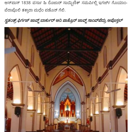
ಆಸ್‍ಪಾಸ್ 1838 ವರ್ಸಾ ಹಿ ರೊಜಾರ್ ಸಾಯ್ಬಿಣಿಕ್ ಸಮರ್ಪಿಲ್ಲಿ ಇಗರ್ಜ್ ಗೊಯಾಂ-
ವೆರಾಪೊಲಿ ತಕ್ರಾರಾ ಮಧೆಂ ಪಡೊನ್ ಗೆಲಿ.
ಸ್ವತಂತ್ರ್ ಫಿರ್ಗಜ್ ಜಾವ್ನ್ ಬಾರ್ಕುರ್ ಆನಿ ಪಾತ್ರೊನ್ ಜಾವ್ನ್ ಸಾಂವ್‍ಪೆದ್ರು ಆಪೊಸ್ತಲ್