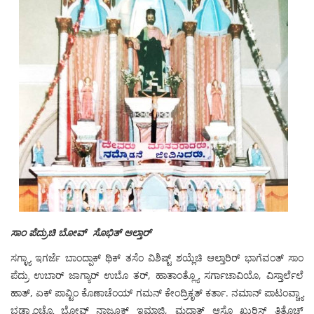
ಸಾಂ ಪೆದ್ರುಚಿ ಬೋವ್ ಸೊಭಿತ್ ಆಲ್ತಾರ್
ಸಗ್ಳ್ಯಾ ಇಗರ್ಜೆ ಬಾಂದ್ಪಾಕ್ ಥಿಕ್ ತಸೆಂ ವಿಶಿಷ್ಟ್ ಶಯ್ಲೆಚಿ ಆಲ್ತಾರಿರ್ ಭಾಗೆವಂತ್ ಸಾಂ
ಪೆದ್ರು ಉಬಾರ್ ಜಾಗ್ಯಾರ್ ಉಬೊ ತರ್, ಹಾತಾಂತ್ಲ್ಯೊ ಸರ್ಗಾಚಾವಿಯೊ, ವಿಸ್ತಾರ್ಲೆಲೆ
ಹಾತ್, ಏಕ್ ಪಾವ್ಟಿಂ ಕೊಣಾಚೆಂಯ್ ಗಮನ್ ಕೇಂದ್ರಿಕೃತ್ ಕರ್ತಾ. ನಮಾನ್ ಪಾಟಂವ್ಚ್ಯಾ
ಭಡ್ವ್ಯಾಂಚ್ಯೊ ಬೋವ್ ನಾಜೂಕ್ ಇಮಾಜಿ, ಮದ್ಗಾತ್ ಆಸ್ಚೊ ಖುರಿಸ್ ತಿತ್ಲೊಚ್