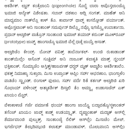
ಆಕರ್ಶಿಕ್. ಲ್ಹಾನ್ ಕಂತ್ರೆಲಾಂನಿ (pigeonhole) ಸೊಬ್ಚೆ ಬಾರಾ ಆಪೊಸ್ತಲಾಂಚ್ಯೊ
ಇಮಾಜಿ ಆನ್ಯೇಕ್ ವಿಶೇಷತಾ. ಸಬಾರ್ ದಶಕಾಂ ಆದ್ಲಿ ಸಂಗತ್, ಮಾಹೆತ್ ಆನಿ
ಮಾಧ್ಯಮಾಂ ನಾತ್‍ಲ್ಲೊ ಕಾಳ್ ತೊ. ಕಾರ್ವಾರ್ ಥಾವ್ನ್ ಕಾಸರ್‍ಗೋಡ್ ಪರ್ಯಾಂತ್,
ಆಪೊಸ್ತಲಾಂಕ್ ಆನಿ ಸಾಂತಾಂಕ್ ಸಮರ್ಪುನ್ ದಿಲ್ಲ್ಯೊ ನವ್ಯೊ ಇಗಜ್ರ್ಯೊ ಉಬಾರ್ತಾನಾ,
ಪ್ರಧಾನ್ ಆಲ್ತಾರಿಕ್ ಪಾತ್ರೊನ್ ಸಾಂತಾಂಚಿ ಇಮಾಜ್ ತಯಾರ್ ಕರುಂಕ್ ಮೂಳ್‍ರೂಪ್
(prototype) ಜಾವ್ನ್, ಹಾಂಗಾಚ್ಯೊ ಇಮಾಜಿ ವೆಲ್ಲೆ ಧಾಕ್ಲೆ ಜಾಯ್ತೆ ಆಸಾತ್.
ಆಲ್ತಾರಿಚೆಂ ಕೇಂದ್ರ್- ಬೋವ್ ಪವಿತ್ರ್ ತಾಬೆರ್ನಾಕಲ್- ಉಂಚಿ ರುಕಾಡಾಂತ್
ಕಾಂತ್‍ಯಿಲ್ಲೆಂ ಆಸೊನ್ ಸೂಕ್ಷಿಮ್ ಅನಿ ನಾಜೂಕ್ ಕಲಾಕೃತಿ ಮಾತ್ರ್ ನ್ಹಂಯ್
ಭಕ್ತಿಕಾಂಕ್, ಸೊಮ್ಯಾಚೆಂ ಅಸ್ತಿತ್ವ್/ಹಾಜರ್ಪಣ್ ಧರ್‍ಧರ್ ಮ್ಹಣ್ ಆಪ್ಣಾಶಿಂ ಆಕರ್ಶಿತಾಲೆಂ.
ಫಕತ್ತ್ ನಿಮಾಣ್ಯಾ ಸುಕ್ರಾರಾ, ಮಿಸಾ ಉಪ್ರಾಂತ್ ಆಪ್ಲಿಂ ಸರ್ವ್ ಆಭರಣಾಂ, ಭಾಂಗ್ರಾಳೆಂ
ವಾತಿಚೆಂ ಸ್ಟ್ಯಾಂಡ್, ರಂಗಾಳ್ ಫುಲಾಂ, ಸರ್ವ್ ಪರ್ದೆ ರಿತೆ ಕರ್ತಚ್ ಆಲ್ತಾರಿಚಿ ಖರಿ
ಸೊಭಾಯ್ ಪಳೇಂವ್ಕ್ ಅತ್ಯಾಕರ್ಶಿಕ್ ದಿಸ್ತಾಲಿ ತೆಂ ಆಮ್ಚ್ಯಾ ಉಡಾಸಾಚೆರ್ ಏಕ್
ಖಾಯಂ ಮ್ಹೊರ್.
ವೆಳಾಕಾಳಾಚೆ ಗರ್ಜೆ ಪರ್ಮಾಣೆ ಥಂಯ್ ಹಾಂಗಾ ಜಾಯ್ತ್ಯೊ ಬದ್ಲಾವಣ್ಯೊ/ಸ್ಥಳಾಂತರ್
ತಸೆಂಚ್ ಖಾಯಂ ಜಾವ್ನ್ ಕಾಡ್ನ್ ಉಡಯ್ಲ್ಯಾತ್. ದೃಷ್ಟಾಂತಾಕ್ ಮದ್ಗಾತ್ ಆಸ್‍ಲ್ಲಿ
ಶೆರ್ಮಾವಾಂಚಿ ಪುಲ್ಪುತ್ರ್, ಸಾಂತಾಂಚ್ಯೆ ರೆಲಿಕ್ ಆಸ್‍ಲ್ಲೆಂ ಮಿಸಾಚೆಂ ಮೇಜ್,
ಇಗರ್ಜೆಭರ್ ತೆಲ್ಯಾದಿವ್ಯಾಂಚಿ ಕಲಾತ್ಮಕ್ ಮಾಂಡಾವಳ್, ಬೊಲ್ಕಾವಾಂನಿ ಆಸ್‍ಲ್ಲಿಂ