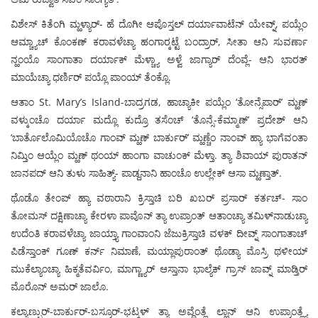
ವಿಶೇಸ್ ಕಿತೆಂಗಿ ಮ್ಹಳ್ಯಾರ್- ಹೆ ದೊಗೀ ಆಪೊಸ್ತಲ್ ದರ್ಯಾವಾಟೆನ್ ಯೇವ್ನ್, ಪಯ್ಲೆಂ
ಆಮ್ಚ್ಯಾಚ್ ಕೊಂಕಣ್ ಕರಾವಳೆಚ್ಯಾ ಹಂಗಾರ್‍ಕಟ್ಟೆ ಬಂದ್ರಾರ್, ಸೀತಾ ಆನಿ ಸುವರ್ಣಾ
ನ್ಹಂಯೊ ಸಾಂಗಾತಾ ದರ್ಯಾಕ್ ಮೆಳ್ಚ್ಯಾ ಅಳ್ವೆ ಜಾಗ್ಯಾರ್ ದೆಂವ್ಲೆ- ಆನಿ ಭಾರತ್
ಮಾಯೆಚ್ಯಾ ಧರ್ಣಿರ್ ಪಯ್ಲೊ ಪಾಂಯ್ ತೆಂಕ್ಲೊ.
ಆತಾಂ St. Mary’s Island-ಬಾದ್ರಗಡ, ಹಾಚ್ಯಾಕೀ ಪಯ್ಲೆಂ ‘ತೋನ್ಸೆಪಾರ್’ ಮ್ಹಣ್
ವಳ್ಕುಂಚೊ ದರ್ಯಾ ಮದ್ಲೊ ಕುದ್ರೊ ತಸೆಂಚ್ ‘ತೊನ್ಸೆ-ಕೆಮ್ಮಾಣ್’ ಪ್ರದೇಶ್ ಆನಿ
‘ಬಾರ್ತೊಲೊಮಿಯೊಚೊ ಗಾಂವ್ ಮ್ಹಣ್ ಬಾರ್ಕುರ್’ ಮ್ಹಣ್ಚೆಂ ನಾಂವ್ ಹ್ಯಾ ಭಾಗೆವಂತಾ
ನಿಮ್ತಿಂ ಆಯ್ಲೆಂ ಮ್ಹಣ್ ಥಂಯ್ ಹಾಂಗಾ ವಾಚುಂಕ್ ಮೆಳ್ತಾ. ತ್ಯಾ ಶಿವಾಯ್ ಪುರಾತನ್
ಜಾನಪದ್ ಆನಿ ತುಳು ಸಾಹಿತ್ಯ್- ಪಾಡ್ದನಾನಿ ಹಾಂಚೊ ಉಲ್ಲೇಕ್ ಆಸಾ ಮ್ಹಣ್ತಾತ್.
ಥೊಡೊ ತೇಂಪ್ ಹ್ಯಾ ವಠಾರಾನಿ ಕ್ರಿಸ್ತಾಚಿ ಬರಿ ಖಬರ್ ಪ್ರಸಾರ್ ಕರ್ತಚ್- ಸಾಂ
ತೋಮಸ್ ದಕ್ಷಿಣಾಚ್ಯಾ ಕೇರಳಾ ಪಾವೊನ್ ತ್ಯಾ ಉಪ್ರಾಂತ್ ಆತಾಂಚ್ಯಾ ತಮಿಳ್‍ನಾಡುಚ್ಯಾ
ಉದೆಂತಿ ಕರಾವಳೆಚ್ಯಾ ಜಾಯ್ತ್ಯಾ ಗಾಂವಾಂನಿ ಜೆಜುಕ್ರಿಸ್ತಾಚಿ ವಳಕ್ ದೀವ್ನ್ ಸಾಂಗಾತಾಚ್
ಪಿಡೆಸ್ತಾಂಕ್ ಗೂಣ್ ಕರ್ನ್ ನಿಮಾಣೆ, ಮಯ್ಲಾಪುರಾಂತ್ ಥೊಡ್ಯಾ ಮೊಸ್ರಿ ಥಳೀಯ್
ಮುಕೆಲ್ಯಾಂಚ್ಯಾ ಹಿಕ್ಮತೆವರ್ವಿಂ, ಮಾಗ್ಣ್ಯಾರ್ ಆಸ್ತಾನಾ ಭಾಲ್ಯೆಕ್ ಗ್ರಾಸ್ ಜಾವ್ನ್ ಮಾಡ್ತಿರ್
ಮೊರೊನ್ ಅಮರ್ ಜಾಲೊ.
ಕಲ್ಯಾಣ್ಪುರ್-ಬಾರ್ಕುರ್-ಬಸ್ರೂರ್-ಭಟ್ಕಳ್ ತ್ಯಾ ಅವ್ದೆಂತ್ಲೆ ಲ್ಹಾನ್ ಆನಿ ಉಪ್ರಾಂತ್ಲ್ಯೆ