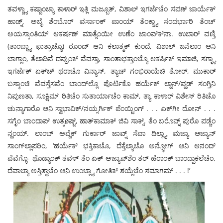
ತವಳ್ಚ್ಯಾ ಕಷ್ಟಾಂಚ್ಯಾ ಕಾಳಾರ್ ಇತ್ಲಿ ಮಜ್ಬೂತ್, ವಿಶಾಲ್ ಇಗರ್ಜೆಚೆಂ ಸಪಣ್ ಜಾರ್ಯೆಕ್
ಹಾಡ್ನ್, ಅಬ್ಳೆ ಶೆಂಬೊರ್ ವರ್ಸಾಂಕ್ ಪಾಂಯ್ ತೆಂಕ್ಚ್ಯಾ ಸಂದರ್ಭಾರಿ ತೆಂಚ್
ಅಯಸ್ಕಾಂತಿಯ್ ಆಕರ್ಷಣ್ ಮಾತ್ಸೆಂಯೀ ಉಣೆಂ ಜಾಂವ್ಕ್‍ನಾ. ಉಬಾರ್ ವಣ್ತಿ
(ತಾಂಬ್ಡ್ಯಾ ಫಾತ್ರಾಚ್ಯೊ) ರೂಂದ್ ಆನಿ ಕಲಾತ್ಮಕ್ ಕುಂದೆ, ವಿಶಾಲ್ ಜನೆಲಾಂ ಆನಿ
ಬಾಗ್ಲಾಂ, ತೆಲಾದಿವೆ ದವ್ರುಂಕ್ ವೆವಸ್ತಾ, ಸಾಂತಾಭಕ್ತಾಂಚ್ಯೊ ಆಕರ್ಷಿಕ್ ಇಮಾಜಿ, ಸಗ್ಳ್ಯಾ
ಇಗರ್ಜೆಕ್ ಏಕ್‍ಚ್ ಥರಾಚೊ ವಿನ್ಯಾಸ್, ತ್ಯಾಚ್ ಗಂಭಿರಾಯೆಚಿ ತೋರ್, ಮುಕಾರ್
ಬಸ್ಕಾಂಚಿ ವೆವಸ್ತೆಸವೆಂ ಬಾಂದ್‍ಲ್ಲೊ ಪೊರ್ಟಿಕೊ ಹರ್ಯೆಕ್ ಲ್ಹಾನ್/ವ್ಹಡ್ ಸಂಗ್ತಿನಿ
ನಿಪುಣತಾ, ಸೂಕ್ಷಿಮ್ ರಿತಿಚೆಂ ಸುತಾರ್ಯಾಚೆಂ ಕಾಮ್, ತ್ಯಾ ಕಾಳಾರ್ ವಿಶೇಸ್ ರಿತಿಚೊ
ಚುನ್ಯಾಗಾರೊ ಆನಿ ಸ್ವಾಭಾವಿಕ್/ನಯ್ಸರ್ಗಿಕ್ ಪೆಂಯ್ಟಿಂಗ್ . . . ಏಕ್‍ಗೀ ದೋನ್ . . .
ಸಗ್ಳೆಂ ಬಾಂದಾಪ್ ಉತ್ಕøಷ್ಟ್, ಹಾತ್‍ಕಾಮಾಕ್ ಜಿವಿ ಸಾಕ್ಸ್. ತೆಂ ಬರೊವ್ನ್ ಪುರೊ ಪಡ್ಚೆಂ
ನ್ಹಂಯ್. ಲಾಂಬ್ ಅವ್ದೆಕ್ ಗುರ್ಕಾರ್ ಜಾವ್ನ್ ಸೆವಾ ದಿಲ್ಲ್ಯಾ ಮಜ್ಯಾ ಆಜ್ಯಾನ್
ಸಾಂಗ್‍ಲ್ಲಾಪರಿಂ, ‘ಹರ್ಯೆಕ್ ಭಕ್ತಿಕಾಚೊ, ದೆಕ್ತೆಲ್ಯಾಚೊ ಅನ್ಭೋಗ್ ಆನಿ ಆನಂದ್
ವೆವೆಗ್ಳೊ- ಥೊಡ್ಯಾಂಕ್ ತವಳ್ ತೆಂ ಏಕ್ ಅಜ್ಯಾಪ್‍ಶೆಂ ತರ್ ಹೆರಾಂಕ್ ಬಾಂದ್ಪಾಕಲೆಚೆಂ,
ದೆವಾಚ್ಯಾ ಅಸ್ತಿತ್ವಾಚೆಂ ಆನಿ ಉಂಚ್ಲ್ಯಾ ಗೋತಿಕ್ ಶಯ್ಲೆಚೆಂ ಸಮಾಗಮ್ . . . !’