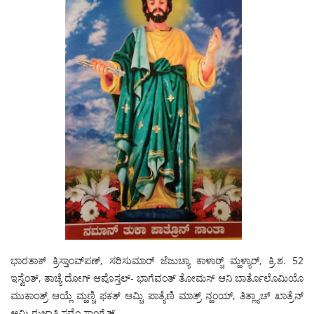
ಭಾರತಾಕ್ ಕ್ರಿಸ್ತಾಂವ್‍ಪಣ್, ಸರಿಸುಮಾರ್ ಜೆಜುಚ್ಯಾ ಕಾಳಾರ್‍ಚ್ ಮ್ಹಳ್ಯಾರ್, ಕ್ರಿ.ಶ. 52
ಇಸ್ವೆಂತ್, ತಾಚ್ಯೆ ದೋಗ್ ಆಪೊಸ್ತಲ್- ಭಾಗೆವಂತ್ ತೋಮಸ್ ಆನಿ ಬಾರ್ತೊಲೊಮಿಯೊ
ಮುಕಾಂತ್ರ್ ಆಯ್ಲೆ ಮ್ಹಣ್ಚಿ ಫಕತ್ ಆಮ್ಚಿ ಪಾತ್ಯೆಣಿ ಮಾತ್ರ್ ನ್ಹಂಯ್, ತಿತ್ಲ್ಯಾಚ್ ಖಾತ್ರೆನ್
ಆಮಿ ರುಜ್ವಾತಿ ಸವೆಂ ಸಾಂಗ್ಯೆತ್.