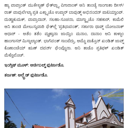
ಹ್ಯಾ ವಾವ್ರಾಂತ್ ಮುಕೇಲ್ಪಣ್ ಘೆತ್‍ಲ್ಲ್ಯಾ ವಿಗಾರಾಂಕ್ ಆನಿ ತಾಂಚ್ಯೆ ಸಾಂಗಾತಾ ದೀಸ್/
ರಾತ್ ವಾವುರ್ಲೆಲ್ಯಾ ಪ್ರತಿ ಎಕ್ಲ್ಯಾಚೊ ಉಪ್ಕಾರ್ ಬಾವುಡ್ನ್ ಅಭಿನಂದನ್ ಪಾಟಯ್ತಾಂವ್.
ದುಡ್ವಾಕುಮಕ್, ವಾವ್ರಾದಾನ್, ಸಲಹಾ-ಸೂಚನಾ, ಮಾಗ್ಣ್ಯಾಚೊ ಸಹಕಾರ್, ಕಾಮೆಲಿ
ಆನಿ ತಾಂಚಿ ಮೇಲುಸ್ತುವಾರಿ ಘೆತ್‍ಲ್ಲೆ ‘ಪ್ರತಿಭಾವಂತ್’, ಸರ್ಕಾರಾ ಥಾವ್ನ್ ಯೋಜನಾಕ್
ಆಧಾರ್ - ಅಶೆಂ ತಶೆಂ ಮ್ಹಣ್ತಾನಾ ಜಾಯ್ತಿಂ ಮನಾಂ, ದಾನಾಂ ಆನಿ ಕಾಳ್ಜಾಂ
ಹಾಂಗಾಸರ್ ಮಿಸ್ಳಾಲ್ಯಾಂತ್. ಭಾಗೆವಂತ್ ಸಾಂಪೆದ್ರು, ಆಮ್ಚೊ ಪಾತ್ರೊನ್ ಖಂಡಿತ್ ಜಾವ್ನ್
ಕೊಣಾಂಚೆಯ್ ಋಣ್ ದವರ್ನ್ ಘೆಂವ್ಚೊನಾ. ಆನಿ ತಾಚೊ ಪ್ರತಿಫಳ್ ಖಂಡಿತ್
ಮೆಳ್ತೊಲೊಚ್.
ಇಂಗ್ಲಿಷ್ ಮೂಳ್: ಆರ್ಚಿಬಲ್ಡ್ ಫುರ್ಟಾಡೊ,
ತರ್ಜಣ್: ಆಲ್ಫ್ರೆಡ್ ಫುರ್ಟಾಡೊ.