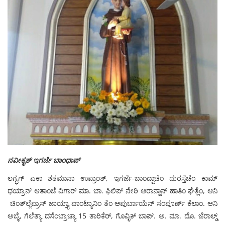
ನವೀಕೃತ್ ಇಗರ್ಜೆ ಬಾಂಧಾಪ್
ಲಗ್ಭಗ್ ಎಕಾ ಶತಮಾನಾ ಉಪ್ರಾಂತ್, ಇಗರ್ಜೆ-ಬಾಂದ್ಪಾಚೆಂ ದುರಸ್ತೆಚೆಂ ಕಾಮ್
ಧಯ್ರಾನ್ ಆತಾಂಚೆ ವಿಗಾರ್ ಮಾ. ಬಾ. ಫಿಲಿಪ್ ನೇರಿ ಆರಾನ್ಹಾನ್ ಹಾತಿಂ ಘೆತ್ಲೆಂ, ಆನಿ
ಚಿಂತ್‍ಲ್ಲೆಪ್ರಾಸ್ ಜಾಯ್ತ್ಯಾ ವಾಂಟ್ಯಾನಿಂ ತೆಂ ಆಪುರ್ಬಾಯೆನ್ ಸಂಪೂರ್ಣ್ ಕೆಲಾಂ. ಆನಿ
ಅಬ್ಳೆ, ಗೆಲೆತ್ಯಾ ದಸೆಂಬ್ರಾಚ್ಯಾ 15 ತಾರಿಕೆರ್, ಗೊವ್ಳಿಕ್ ಬಾಪ್. ಅ. ಮಾ. ದೊ. ಜೆರಾಲ್ಡ್