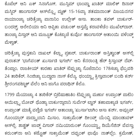
ಕೊಪೆಲ್ ಆನಿ ಏಕ್ ಸಿನಾಗೊಗ್, ಮುಸ್ಲಿಮ್ ಭಾಂವ್ಡಾ ಖಾತಿರ್ ಮಾಲಿಕ್ ದಿನಾರ್
ಮಸ್ಜಿದ್ ಹಾಂಗಾಸರ್ ಆಸ್‍ಲ್ಲ್ಯೊ ಮ್ಹಣ್ 15-16ವ್ಯಾ ಶತಮಾನಾಂತ್ ವಿಜಯನಗರ
ರಾಯಾಂಚ್ಯಾ ಚರಿತ್ರೆಚ್ಯಾ ಪಾನಾನಿಂ ಉಲ್ಲೇಕ್ ಆಸಾ. ತಾಂಕಾ ತವಳ್ ಬಾರ್ಕುರ್-
ಬಂದರ್‍ಚ್, ಅರೇಬಿಯಾ ಆನಿ ಆಫ್ರಿಕಾ ವಚುಂಕ್ ಅಸ್ತಮ್ತೆ ಕರಾವಳೆಚೆಂ ಮುಖೆಲ್‍ದಾರ್.
ತಾಂಚ್ಯಾ ವಿಸ್ತಾರ್ ಆನಿ ಮಜ್ಭೂತ್ ಕೊಟ್ಯಾಚೆ ಕುರ್ವೊ ಹಾಂಗಾಸರ್ ಆತಾಂಯಿ ಪಳೆಂವ್ಕ್
ಮೆಳ್ತಾತ್.
ಚರಿತ್ರೆಚ್ಯಾ ಪುಸ್ತಕಾನಿ ದಾಖಲ್ ಕೆಲ್ಲ್ಯಾ ಪ್ರಕಾರ್, ಬಾರ್ಕುರಾಂತ್ ಅಸ್ತಿತ್ವಾಂತ್ ಆಸ್‍ಲ್ಲಿ
ಪುರಾತನ್ ‘ಭಾಗೆವಂತ್ ಖುರ್ಸಾಚಿ ಇಗರ್ಜ್’ ಆನಿ ಕೆನರಾಂತ್ಲಿ ಹೆರ್ ಕ್ರಿಸ್ತಾಂವ್ ದೆವ್-
ತೆಂಪ್ಲಾಂ, ರಾಜಕೀಯ್ ಕಾರಣಾ ಖಾತಿರ್ ಟಿಪ್ಪುಚ್ಯಾ ಸೊಜೆರಾನಿಂ 1784ಚ್ಯಾ ಫೆಬ್ರವರಿ
24 ತಾರಿಕೆರ್, ಸಿಂಜಿಚ್ಯಾ ಬುದ್ವಾರಾ ನಾಸ್ ಕೆಲ್ಯೊ. ಥಂಯ್ಚ್ಯಾ ಕ್ರಿಸ್ತಾವಾಂಕ್ ಬಂದಿ ಕರ್ನ್
ಶ್ರೀರಂಗಪಟ್ಣಾಕ್ ವೆಲೆಂ ಆನಿ ಜಾಗೊ ಪರಾಧಿನ್ ಕೆಲೊ.
1799 ಮೆಯಾಚ್ಯಾ 4 ತಾರಿಕೆರ್ ಬ್ರಿಟಿಷಾಹಾತಿಂ ಟಿಪ್ಪುಚ್ಯಾ ಮರ್ಣಾ ಉಪ್ರಾಂತ್ ಪಾಟಿಂ
ಆಯಿಲ್ಲ್ಯಾ ಬೋವ್ ಥೊಡ್ಯಾ ಬಾರ್ಕುರ್‍ಗಾರಾನಿ ಸುರ್ವೆರ್ ಲ್ಹಾನ್ ತಣಾಪಾಕ್ಯಾಚಿ ಇಗರ್ಜ್,
ಉಪ್ರಾಂತ್ ಮಾತ್ಯೆ ವಣ್ತಿಚಿ ಇಗರ್ಜ್ ಆತಾಂಚ್ಯಾ ‘ಖುರ್ಸಾ’ಲಾಗಿಂ ಆಸಾ ಕರ್ನ್, ಅಪ್ರೂಪ್
ಗೊಂಯ್ಕಾರ್ ಪಾದ್ರ್ಯಾಬಾನಿ ಮಿಸಾಂ, ಸಾಕ್ರಾಮೆಂತ್ ದೀಂವ್ಕ್ ಯೆಂವ್ಚಿ ಮಾಂಡಾವಳ್
ಆಸ್‍ಲ್ಲಿ. ಶಾಶ್ವತ್ ಜಾವ್ನ್ ವಿಗಾರ್ ನಮಿಯಾರುಂಕ್ ಗೊಂಯ್ಚ್ಯಾ ದಿಯೆಸೆಜಿನ್ ವೆವಸ್ತಾ
ಕರುಂಕ್‍ನಾ ಆನಿ ಕಟ್ಟೊಣ್ ಸಾಕ್ರಾಮೆಂತ್ ದವ್ರುಂಕ್ ಫಾವೊ ನಾತ್‍ಲ್ಲೆಂ. ಕ್ರಮೇಣ್,