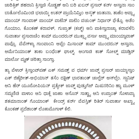
ಚಾರಿತ್ರಿಕ್ ಶಹರಾನಿ ಕ್ರಿಸ್ತಾಚಿ ಸೊಡ್ವಣ್ ಆನಿ ಬರಿ ಖಬರ್ ಪ್ರಸಾರ್ ಕರ್ನ್ ಆಸ್ತಾನಾ ಸಾಂ
ಬಾರ್ತೊಲೊಮಿಂಚಿ ಭಲಾಯ್ಕಿ ಉತರ್ ಪ್ರಾಯೆನಿಮ್ತಿಂ ಅಸ್ಕತ್ ಜಾತಾನಾ, ತಾಣೆಂ ಆಪ್ಲ್ಯಾ
ಮಾಂಯ್ ಗಾಂವಾಕ್ ಪಾಂಯ್ ವಾಟೆನ್ ಪಾಟಿಂ ವಚುಂಕ್ ನಿರ್ಧಾರ್ ಘೆತ್ಲೊ. ಅಶೆಂ
ಗೊಯಾಂ, ಕೊಂಕಣ್ ಕರಾವಳ್, ಗುಜ್ರಾತ್ (ಕಚ್ಛ್) ಆನಿ ಪಾಕಿಸ್ತಾನಾಚ್ಯಾ ಕರಾವಳೆನಿ
ಸುವಾರ್ತಾ ಪ್ರಸಾರಾಚೆಂ ಕಾಮ್ ಮುಂದರುನ್ ಮುಕ್ಲ್ಯಾ ವರ್ಸಾ ಆಪ್ಲ್ಯಾ ಮಾಂಯ್ಗಾವಾಕ್
ಪಾವ್ಲೊ. ವೆವೆಗ್‍ಳ್ಯಾ ಗಾಂವಾಂನಿ ಆಪ್ಲೆಂ ಮಿಸಾಂವ್ ಕಾಮ್ ಮುಂದರುನ್ ಆಸ್ತಾನಾ,
ಆರ್ಮೆನಿಯಾಂತ್ ತಾಕಾ ಬಂಧೆಂತ್ ಘಾಲ್ನ್, ಆಂಗಾಚಿ ಕಾತ್ ಸೋಲ್ನ್ ಮಾಡ್ತಿರ್
ಮಾರ್ಲೊ ಮ್ಹಣ್ ಚರಿತ್ರಾ ಸಾಂಗ್ತಾ.
ತ್ಯಾ ವೆಳಾರ್ ಕ್ರಿಸ್ತಾಂವ್‍ಪಣ್ ಏಕ್ ಸಮಡ್ತ್ ವ ಧರ್ಮ್ ಜಾವ್ನ್ ಪ್ರಸಾರ್ ಜಾಯ್ನಾಸ್ತಾಂ
ಏಕ್ ಜಿಣ್ಯೆರೀತ್-ಅಭಿಯಾನ್ ತಸೆಂ ದಕ್ಷಿಣ್ ಭಾರತಾಂತ್ ಚಾಲ್ತೆರ್ ಆಸ್‍ಲ್ಲೆಂ. ಸ್ಪಾನಿಷ್
ಆನಿ ಹೆರ್ ಯೂರೋಪಿಯನ್ ಪ್ರತ್ಯೇಕ್ ಜಾವ್ನ್ ಪುಡ್ತುಗೆಜ್ ಮಿಷನರಿನಿಂ ಹ್ಯಾ ಮೂಳ್
ಸಮ್ಜಣಿಚಿ ಪಾಳಾಂ ಆನಿ ಧಾಕ್ಲೆ ಜಾಣಾ ಆಸೊನ್ ಸಾತ್ವ್ಯಾ ಆನಿ ಉಪ್ರಾಂತ್ ಸೊಳಾವ್ಯಾ
ಶತಮಾನಾಂತ್ ಗೊಯಾಂಕ್ ಕೇಂದ್ರ್ ಕರ್ನ್ ವೆವಸ್ತಿತ್ ರಿತಿರ್ ಸುವಾರ್ತಾ ಅಖ್ಖ್ಯಾ
ಕೊಂಕಣ್ ಪ್ರದೆಶಾಂತ್ ಲೊಕಾಮೊಗಾಳ್ ಕೆಲಿ.