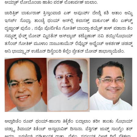
ಆಯ್ಸಾಕ್ ಲೋಬೊಂಚಾ ಹಾತಿಂ ಪರತ್ ಲೊಕಾರ್ಪಣ್ ಜಾಲಾಂ.
ಚಾರಿತ್ರಿಕ್ ಬಾರ್ಕುರಾಕ್ ಕ್ರಿಸ್ತಾಂವಾಚಿ ಏಕ್ ಅಪೂರ್ವ್ ದೇಣ್ಗಿ ಕಶಿ ಆತಾಂ ಆಮ್ಚಿ
ಇಗರ್ಜ್ ಸೊಭ್ತಾ. ತಾಂಚ್ಯೆ ಥಂಯ್ ಆಸ್‍ಲ್ಲಿ ಕಲಾಸಕ್ತ್ ಪಾರ್ಕುಂಕ್ ಹೆಂ ಏಕ್‍ಚ್ಚ್
ದೃಷ್ಟಾಂತ್ ಪುರೊ , ನವೊ ಪೊರ್ಟಿಕೊ ಗೋತಿಕ್ ಬಾಂದ್ಪಾ-ಶಯ್ಲೆಕ್ ತಾಳ್ ಪಡಾನಾ ತೆಂ
ಸಮ್ಜವ್ನ್ ಘೆವ್ನ್ ಬೋವ್ ಮ್ಹಿನತೆನ್ ಆಸ್‍ಲ್ಯಾಚ್ ಕಟ್ಟೊಣಾಕ್ ನವಿ ಶಯ್ಲಿ/ಸೊಭಾಯ್
ತಸೆಂಚ್ ಗೋತಿಕ್ ಮೂಳಾಂ ನಾಜೂಕಾಯೆನ್ ರೆವ್ಡೊನ್ ಅಥ್ವೆಂಚ್ ಆಕರ್ಶಣ್ ಚಡವ್ನ್
ಆನಿ ಭಾಯ್ಲ್ಯಾನ್ ಉಟೊನ್ ದಿಸ್ಚೆಂಬರಿ ಕೆಲ್ಲೆಂ ಪ್ರೇತನ್ ಬೋವ್ ಶಾಭಾಸ್ಕಾಯೆಚೆಂ.
ಆಲ್ತಾರಿಚೆಂ ರೂಪ್ ಥಂಯ್-ಹಾಂಗಾ ತಿಕ್ಕೆಶೆಂ ಬದ್ಲಾಲಾಂ ತರೀ ತಾಂತು ಸೊಭಾಯ್
ಚಡ್ಲ್ಯಾ ಶಿವಾಯ್ ಕಿತೆಂಚ್ ಅಸ್ವಾಭಾವಿಕ್ ದಿಸಾನಾ. ವೆಕ್ತಿಗತ್ ಜಾವ್ನ್ ಸಾಂಗ್ಚೆಂ ತರ್
ಆಮ್ಚ್ಯಾ ಇಗರ್ಜೆಚಿ ವ್ಹಡ್ವಿಕಾಯ್ ರಾತ್ಚ್ಯಾ ವೆಳಿಂ, ಸರ್ವಯ್ ವೀಜ್ ದಿವೆ ಪೆಟ್‍ಲ್ಲ್ಯಾ