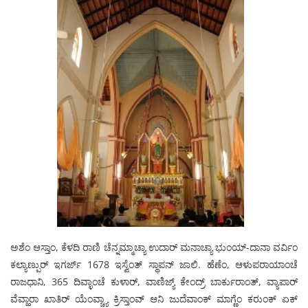
ಅಶೆಂ ಆಸ್ತಾಂ, ಕೆಳದಿ ರಾಣಿ ಚೆನ್ನಮ್ಮಾಚ್ಯಾ ಉದಾರ್ ಮನಾಚ್ಯಾ ಭುಂಯ್-ದಾನಾ ವರ್ವಿಂ
ಕಲ್ಯಾಣ್ಪುರ್ ಇಗರ್ಜ್ 1678 ಇಸ್ವೆಂತ್ ಸ್ಥಾಪನ್ ಜಾಲಿ. ಹೆಣೆಂ, ಆಳುಪರಾಯಾಂಚೆ
ರಾಜಧಾನಿ, 365 ದಿವ್ಳಾಂಚೆ ಕುಳಾರ್, ವಾಣಿಜ್ಯ್ ಕೇಂದ್ರ್ ಬಾರ್ಕುರಾಂತ್, ವ್ಯಾಪಾರ್
ವೆವ್ಹಾರಾ ಖಾತಿರ್ ಯೆಂವ್ಚ್ಯಾ ಕ್ರಿಸ್ತಾಂವ್ ಆನಿ ಜುದೆವಾಂಕ್ ಮಾಗ್ಣೆಂ ಕರುಂಕ್ ಏಕ್