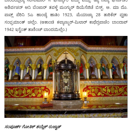
ಆಶಿರ್ವಚನ್ ಆನಿ ಬೆಂಜಾರ್ ತವಳ್ಚೆ ಮಂಗ್ಳುರ್ ದಿಯೆಸೆಜಿಚೆ ಬಿಸ್ಪ್, ಅ. ಮಾ ದೊ.
ಪಾವ್ಲ್ ಪೆರಿನಿ Sಎ ಹಾಂಚ್ಯೆ ಹಾತಿಂ 1923, ಮೆಯಾಚ್ಯಾ 28 ತಾರಿಕೆರ್ ವ್ಹಡಾ
ಸಂಭ್ರಮಾಂತ್ ಚಲ್ಲೆಂ. (ಆತಾಂಚಿ ಕಲ್ಯಾಣ್ಪುರ್-ಮಿಲಾರ್ ಕಾಥೆದ್ರಲಾಚೆಂ ಬಾಂದಾಪ್
1942 ಇಸ್ವೆಂತ್ ತಾಣಿಂಚ್ ಬಾಂದಯಿಲ್ಲೆಂ.)
ಸಂಪೂರ್ಣ್ ಗೋತಿಕ್ ಶಯ್ಲೆಕ್ ರುಜ್ವಾತ್