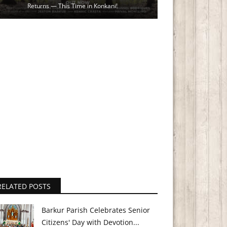
Returns — This Time in Konkani!
RELATED POSTS
Barkur Parish Celebrates Senior
Citizens' Day with Devotion...