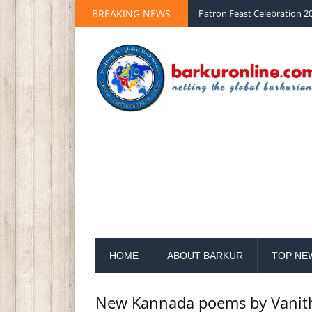
BREAKING NEWS
Palm Sunday 2020 St Peter 
HOME
ABOUT BARKUR
TOP NE
New Kannada poems by Vanith