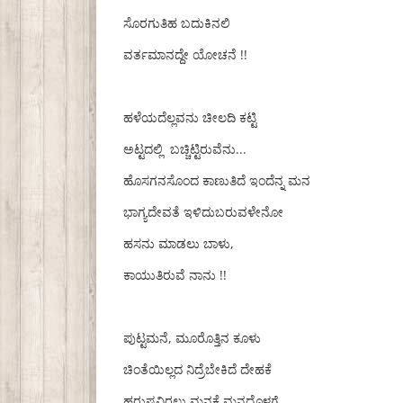
ಸೊರಗುತಿಹ ಬದುಕಿನಲಿ
ವರ್ತಮಾನದ್ದೇ ಯೋಚನೆ !!
ಹಳೆಯದೆಲ್ಲವನು ಚೀಲದಿ ಕಟ್ಟಿ
ಅಟ್ಟದಲ್ಲಿ ಬಚ್ಚಿಟ್ಟಿರುವೆನು...
ಹೊಸಗನಸೊಂದ ಕಾಣುತಿದೆ ಇಂದೆನ್ನ ಮನ
ಭಾಗ್ಯದೇವತೆ ಇಳಿದುಬರುವಳೇನೋ
ಹಸನು ಮಾಡಲು ಬಾಳು,
ಕಾಯುತಿರುವೆ ನಾನು !!
ಪುಟ್ಟಮನೆ, ಮೂರೊತ್ತಿನ ಕೂಳು
ಚಿಂತೆಯಿಲ್ಲದ ನಿದ್ರೆಬೇಕಿದೆ ದೇಹಕೆ
ಹರುಷವಿರಲು ಮನಕೆ ಮನದೊಳಗೆ