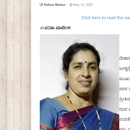
Kishoo Barkur
-
May 10, 2020
Click here to read the e
✍️
ವನಿತಾ ಮಾರ್ಟಿಸ್.
ದೇಹದ 
ಜಗತ್ತನ
ಮೂರ್
ಪರರ ನ
ಪ್ರೀ
ದೂರ ಮ
ನಂಬಿಕ
ರಟ್ಟು 